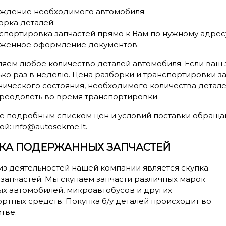
ждение необходимого автомобиля;
орка деталей;
спортировка запчастей прямо к Вам по нужному адрес
женное оформление документов.
яем любое количество деталей автомобиля. Если ваш з
ко раз в неделю. Цена разборки и транспортировки за
нического состояния, необходимого количества детал
преодолеть во время транспортировки.
ее подробным списком цен и условий поставки обращай
той: info@autosekme.lt.
КА ПОДЕРЖАННЫХ ЗАПЧАСТЕЙ
из деятельностей нашей компании является скупка
озапчастей. Мы скупаем запчасти различных марок
ых автомобилей, микроавтобусов и других
ртных средств. Покупка б/у деталей происходит во
тве.