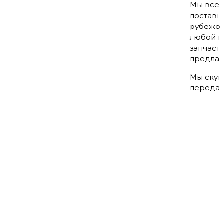
Мы все
поставщ
рубежом
любой 
запчас
предла
Мы скуп
переда