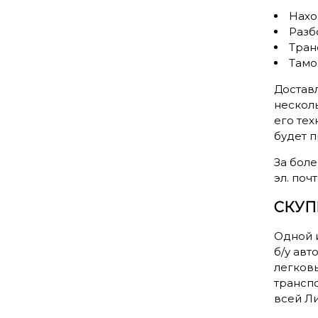
Нахо
Разб
Тран
Тамо
Доставл
несколь
его тех
будет 
За бол
эл. поч
СКУП
Одной 
б/у авт
легков
транспо
всей Ли