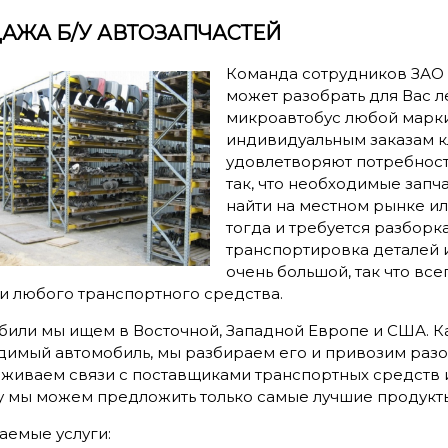
АЖА Б/У АВТОЗАПЧАСТЕЙ
Команда сотрудников ЗАО 
может разобрать для Вас л
микроавтобус любой марки
индивидуальным заказам кл
удовлетворяют потребност
так, что необходимые запч
найти на местном рынке и
тогда и требуется разборк
транспортировка деталей 
очень большой, так что все
и любого транспортного средства.
били мы ищем в Восточной, Западной Европе и США. Ка
димый автомобиль, мы разбираем его и привозим разо
иваем связи с поставщиками транспортных средств и 
у мы можем предложить только самые лучшие продукт
аемые услуги: