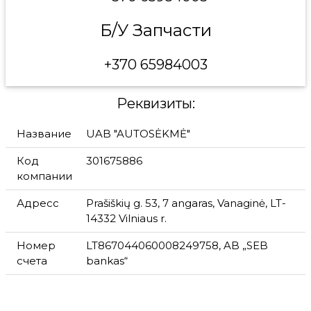
Б/У Запчасти
+370 65984003
Реквизиты:
Название
UAB "AUTOSĖKMĖ"
Код
301675886
компании
Адресс
Prašiškių g. 53, 7 angaras, Vanaginė, LT-
14332 Vilniaus r.
Номер
LT867044060008249758, AB „SEB
счета
bankas“