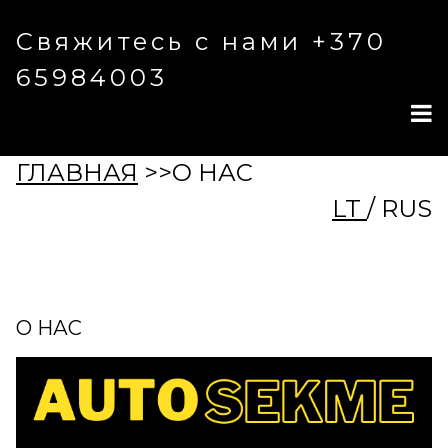
Свяжитесь с нами +370
65984003
ГЛАВНАЯ
>>О НАС
LT
/ RUS
О НАС