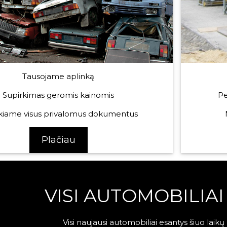
Tausojame aplinką
Pe
Supirkimas geromis kainomis
kiame visus privalomus dokumentus
Plačiau
VISI AUTOMOBILIA
Visi naujausi automobiliai esantys šiuo lai