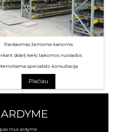
Pardavimas žemomis kainomis
rkant didelį kiekį taikomos nuolaidos
Nemokama specialisto konsultacija
Plačiau
I ARDYME
kų pas mus ardyme